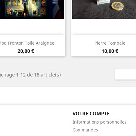
Aperçu rapide
Aperçu rapide


od Fronton Toile Araignée
Pierre Tombale
Prix
Prix
20,00 €
10,00 €
ichage 1-12 de 18 article(s)
VOTRE COMPTE
Informations personnelles
Commandes