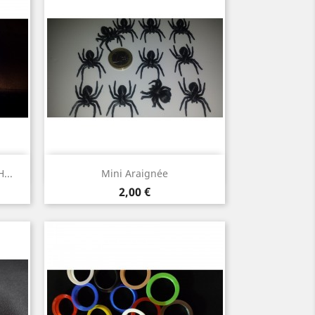
Aperçu rapide

...
Mini Araignée
Prix
2,00 €