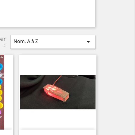
par
Nom, A à Z

: