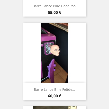
Barre Lance Bille DeadPool
Prix
55,00 €
Barre Lance Bille Fétide...
Prix
60,00 €