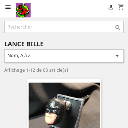
shopping_cart



LANCE BILLE
Nom, A à Z

Affichage 1-12 de 68 article(s)