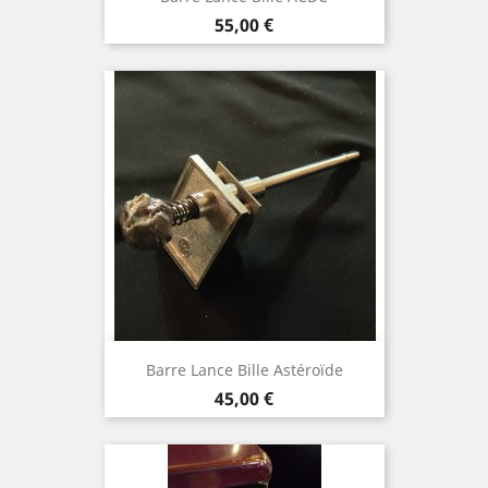
Prix
55,00 €
Barre Lance Bille Astéroïde
Prix
45,00 €