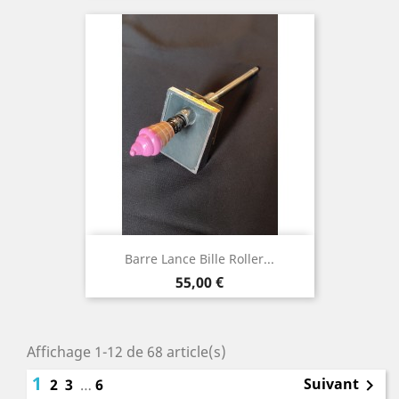
Barre Lance Bille Roller...
Prix
55,00 €
Affichage 1-12 de 68 article(s)
1
Suivant
2
3
…
6
