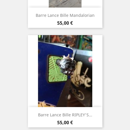
Barre Lance Bille Mandalorian
Prix
55,00 €
Barre Lance Bille RIPLEY'S...
Prix
55,00 €