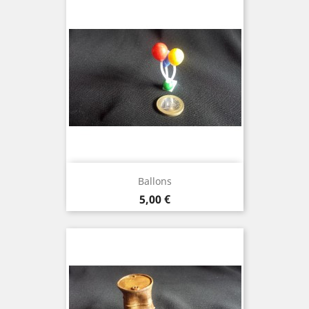
Ballons
Prix
5,00 €