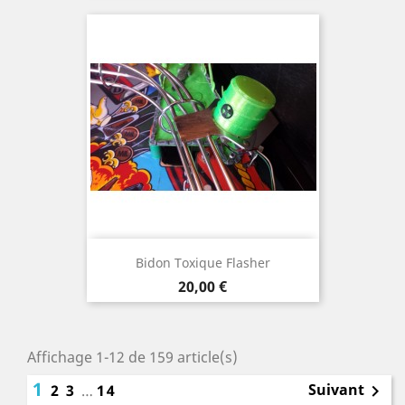
Bidon Toxique Flasher
Prix
20,00 €
Affichage 1-12 de 159 article(s)
1
Suivant
2
3
…
14
