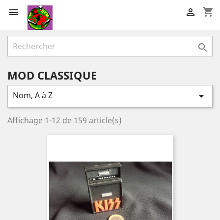
shopping_cart



MOD CLASSIQUE
Nom, A à Z

Affichage 1-12 de 159 article(s)