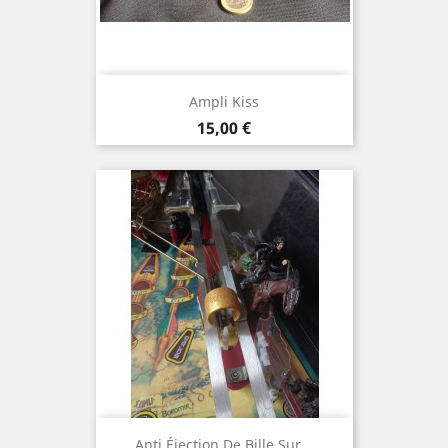
Ampli Kiss
Prix
15,00 €
Anti Éjection De Bille Sur...