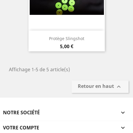
Protège Slingshot
Prix
5,00 €
Affichage 1-5 de 5 article(s)
Retour en haut

NOTRE SOCIÉTÉ

VOTRE COMPTE
