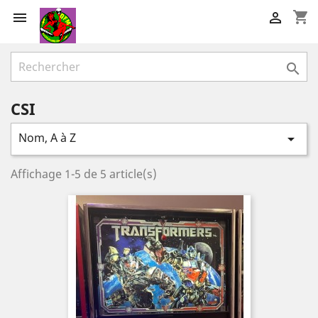
shopping_cart



CSI
Nom, A à Z

Affichage 1-5 de 5 article(s)