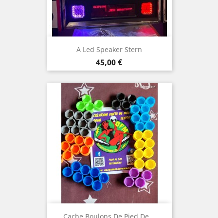
A Led Speaker Stern
Prix
45,00 €
Cache Boulons De Pied De...