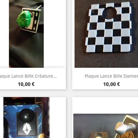
Aperçu rapide
Aperçu rapide


aque Lance Bille Créature...
Plaque Lance Bille Damie
Prix
Prix
10,00 €
10,00 €