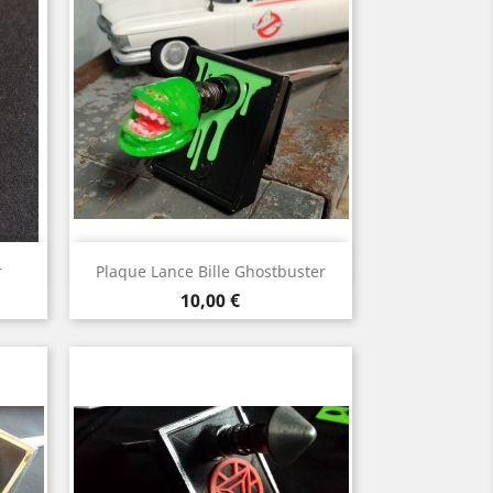
Aperçu rapide

r
Plaque Lance Bille Ghostbuster
Prix
10,00 €