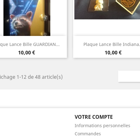
Aperçu rapide
Aperçu rapide


aque Lance Bille GUARDIAN...
Plaque Lance Bille Indiana.
Prix
Prix
10,00 €
10,00 €
ichage 1-12 de 48 article(s)
VOTRE COMPTE
Informations personnelles
Commandes