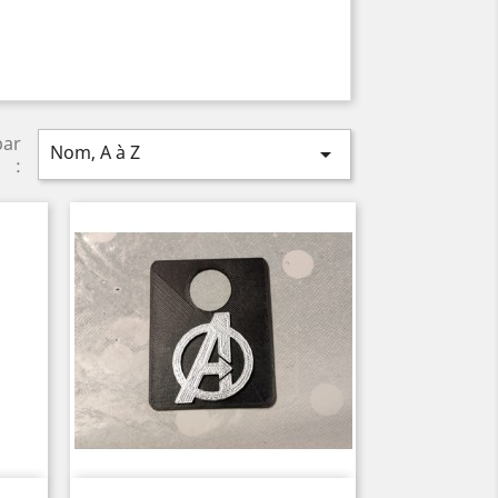
par
Nom, A à Z

: